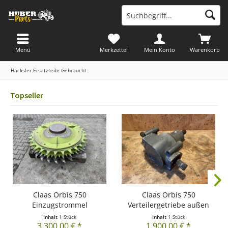
Menü
Merkzettel
Mein Konto
Warenkorb
Häcksler Ersatzteile Gebraucht
Topseller
Claas Orbis 750
Claas Orbis 750
Einzugstrommel
Verteilergetriebe außen
Linksdrehend...
0009325090
Inhalt
1 Stück
Inhalt
1 Stück
3.300,00 € *
1.900,00 € *