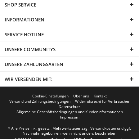
SHOP SERVICE
INFORMATIONEN
SERVICE HOTLINE
UNSERE COMMUNITYS
UNSERE ZAHLUNGSARTEN
WIR VERSENDEN MIT:
Cookie-Einstellungen
Über uns
Kontakt
Versand und Zahlungsbedingungen
Widerrufsrecht für Verbraucher
Datenschutz
Allgemeine Geschäftsbedingungen und Kundeninformationen
Impressum
* Alle Preise inkl. gesetzl. Mehrwertsteuer zzgl.
Versandkosten
und ggf.
Nachnahmegebühren, wenn nicht anders beschrieben