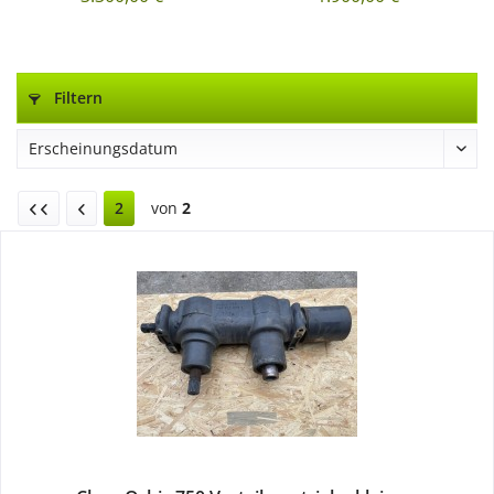
Filtern
2
von
2