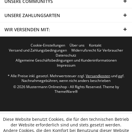
UNSERE COMMUNITYS
UNSERE ZAHLUNGSARTEN
WIR VERSENDEN MIT:
Cookie-Einstellungen
Über uns
Kontakt
Versand und Zahlungsbedingungen
Widerrufsrecht für Verbraucher
Datenschutz
Allgemeine Geschäftsbedingungen und Kundeninformationen
Impressum
* Alle Preise inkl. gesetzl. Mehrwertsteuer zzgl.
Versandkosten
und ggf.
Nachnahmegebühren, wenn nicht anders beschrieben
© 2026 Mustermann Onlineshop - All Rights Reserved. Theme by
ThemeWare®
Diese Website benutzt Cookies, die für den technischen Betrieb
der Website erforderlich sind und stets gesetzt werden.
Andere Cookies, die den Komfort bei Benutzung dieser Website