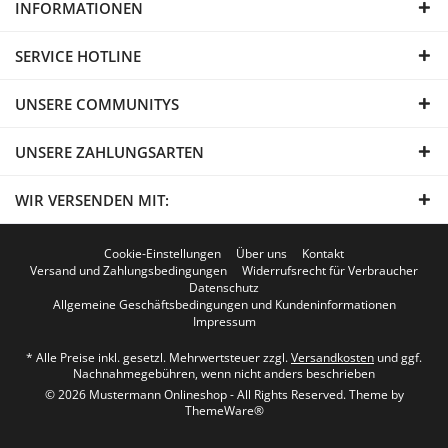
INFORMATIONEN
SERVICE HOTLINE
UNSERE COMMUNITYS
UNSERE ZAHLUNGSARTEN
WIR VERSENDEN MIT:
Cookie-Einstellungen
Über uns
Kontakt
Versand und Zahlungsbedingungen
Widerrufsrecht für Verbraucher
Datenschutz
Allgemeine Geschäftsbedingungen und Kundeninformationen
Impressum
* Alle Preise inkl. gesetzl. Mehrwertsteuer zzgl.
Versandkosten
und ggf.
Nachnahmegebühren, wenn nicht anders beschrieben
© 2026 Mustermann Onlineshop - All Rights Reserved. Theme by
ThemeWare®