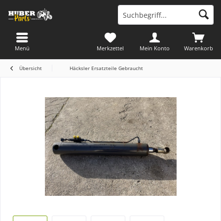
Menü
Merkzettel
Mein Konto
Warenkorb
Übersicht
Häcksler Ersatzteile Gebraucht