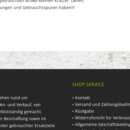
chten Artikel können Kratzer, Dellen,
 und Gebrauchsspuren haben!!!
SHOP SERVICE
hehen rund um
Kontakt
Versand und Zahlungsbedi
An- und Verkauf, von
Rückgabe
elbstständig gemacht.
Widerrufsrecht für Verbrau
er Beschaffung sowie im
Allgemeine Geschäftsbedi
nder gebrauchter Ersatzteile