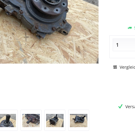
S
Verglei
Vers