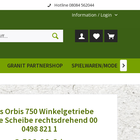
Hotline 08084 562044
Information / Login
GRANIT PARTNERSHOP
SPIELWAREN/MODELLE
E

s Orbis 750 Winkelgetriebe
e Scheibe rechtsdrehend 00
0498 821 1